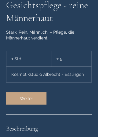
Gesichtspflege - reine
Männerhaut
Stark. Rein. Männlich. – Pflege, die
Männerhaut verdient.
115
1 Std.
1
115
S
t
Kosmetikstudio Albrecht - Esslingen
d
Weiter
Beschreibung