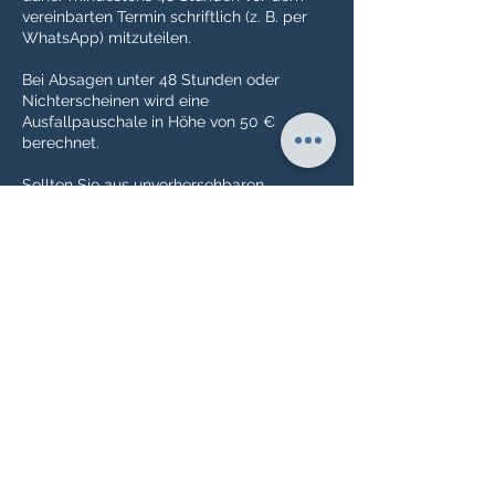
vereinbarten Termin schriftlich (z. B. per
WhatsApp) mitzuteilen.
Bei Absagen unter 48 Stunden oder
Nichterscheinen wird eine
Ausfallpauschale in Höhe von 50 €
berechnet.
Sollten Sie aus unvorhersehbaren
gesundheitlichen Gründen verhindert sein,
entfällt die Pauschale gegen Vorlage
eines entsprechenden Nachweises.
Ich danke Ihnen für Ihr Verständnis und
Ihre Wertschätzung meiner Zeit sowie der
Terminplanung für alle Kundinnen und
Kunden.
Kontaktangaben
Hindenburgstraße 40, 73728 Esslingen am