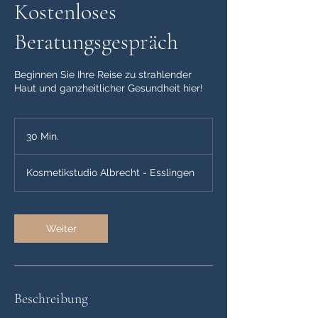
Kostenloses
Beratungsgespräch
Beginnen Sie Ihre Reise zu strahlender
Haut und ganzheitlicher Gesundheit hier!
30 Min.
3
0
M
Kosmetikstudio Albrecht - Esslingen
i
n
.
Weiter
Beschreibung