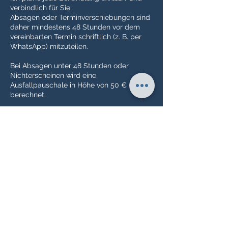
verbindlich für Sie.
Absagen oder Terminverschiebungen sind
daher mindestens 48 Stunden vor dem
vereinbarten Termin schriftlich (z. B. per
WhatsApp) mitzuteilen.
Bei Absagen unter 48 Stunden oder
Nichterscheinen wird eine
Ausfallpauschale in Höhe von 50 €
berechnet.
Sollten Sie aus unvorhersehbaren
gesundheitlichen Gründen verhindert sein,
entfällt die Pauschale gegen Vorlage
eines entsprechenden Nachweises.
Ich danke Ihnen für Ihr Verständnis und
Ihre Wertschätzung meiner Zeit sowie der
Terminplanung für alle Kundinnen und
Kunden.